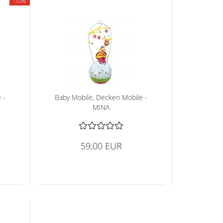
-10%
 -
Baby Mo­bi­le, De­cken Mo­bi­le -
MINA
59,00 EUR