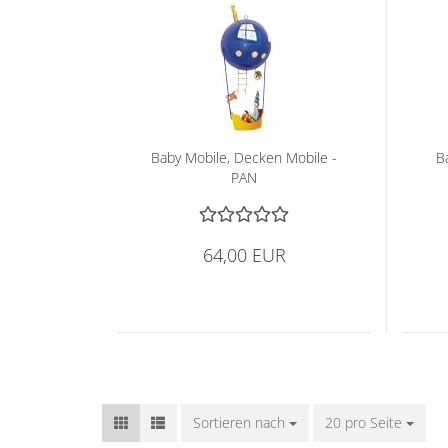
Baby Mo­bi­le, De­cken Mo­bi­le -
Ba
PAN
64,00 EUR
Sortieren nach
Sortieren nach
20 pro Seite
pro Seite