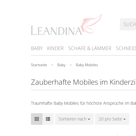
BABY
KINDER
SCHAFE & LÄMMER
SCHNEI
»
»
Startseite
Baby
Baby Mobiles
Zauberhafte Mobiles im Kinder
Level 1
Schnitt
Level 1 
Traumhafte Baby Mobiles für höchste Ansprüche im Ba
Schnitt
Level 1 
Sortieren nach
Sortieren nach
20 pro Seite
pro Seite
Schnitt