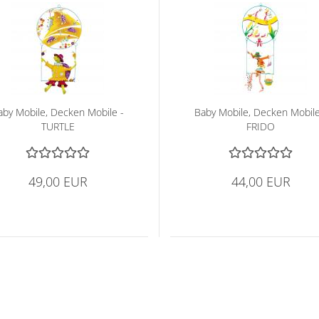
by Mo­bi­le, De­cken Mo­bi­le -
Baby Mo­bi­le, De­cken Mo­bi­le
TURT­LE
FRIDO
49,00 EUR
44,00 EUR