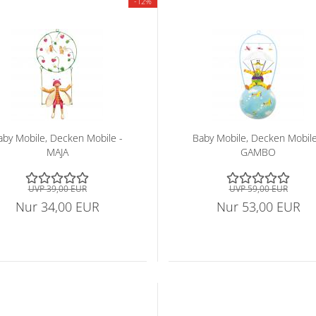
-12%
 - TWIGGY
muster
by Mo­bi­le, De­cken Mo­bi­le -
Baby Mo­bi­le, De­cken Mo­bi­le
MAJA
GAMBO
UVP 39,00 EUR
UVP 59,00 EUR
Nur 34,00 EUR
Nur 53,00 EUR