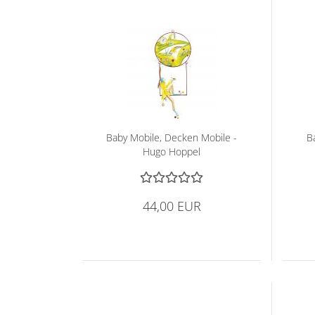
Level 2
Schnitt
Baby Mo­bi­le, De­cken Mo­bi­le -
Ba
Hugo Hop­pel
44,00 EUR