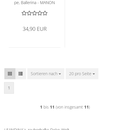
pe, Bal­le­ri­na - MANON
34,90 EUR
Sortieren nach
Sortieren nach
20 pro Seite
pro Seite
1
1
bis
11
(von insgesamt
11
)
LEANDINA´s zauberhafte Deko-Welt