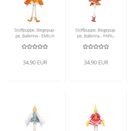
Stoff­pup­pe, Bie­ge­pup­
Stoff­pup­pe, Bie­ge­pup­
pe, Bal­le­ri­na - EMI­LIA
pe, Bal­le­ri­na - PA­PIL­
LON
34,90 EUR
34,90 EUR