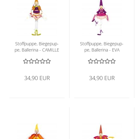
Stoff­pup­pe, Bie­ge­pup­
Stoff­pup­pe, Bie­ge­pup­
pe, Bal­le­ri­na - CA­MIL­LE
pe, Bal­le­ri­na - EVA
34,90 EUR
34,90 EUR