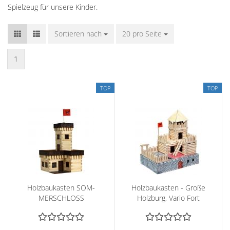
Spielzeug für unsere Kinder.
Sortieren nach
Sortieren nach
20 pro Seite
pro Seite
1
TOP
TOP
Holz­bau­kas­ten SOM­
Holz­bau­kas­ten - Große
MER­SCHLOSS
Holz­burg, Vario Fort
194 Teile