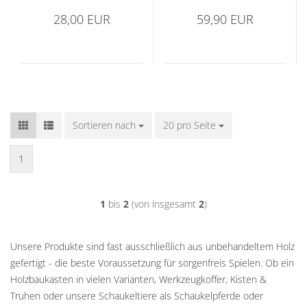
28,00 EUR
59,90 EUR
Sortieren nach
Sortieren nach
20 pro Seite
pro Seite
1
1
bis
2
(von insgesamt
2
)
Unsere Produkte sind fast ausschließlich aus unbehandeltem Holz
gefertigt - die beste Voraussetzung für sorgenfreis Spielen. Ob ein
Holzbaukasten in vielen Varianten, Werkzeugkoffer, Kisten &
Truhen oder unsere Schaukeltiere als Schaukelpferde oder